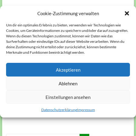
Name
*
Cookie-Zustimmung verwalten
Um dir ein optimales Erlebnis zu bieten, verwenden wir Technologien wie
Cookies, um Geräteinformationen zu speichern und/oder darauf zuzugreifen.
Wenn du diesen Technologien zustimmst, können wir Daten wie das
Surfverhalten oder eindeutige IDs auf dieser Website verarbeiten. Wenn du
E-Mail-Adresse
*
deine Zustimmung nicht erteilst oder zurückziehst, können bestimmte
Merkmale und Funktionen beeinträchtigt werden.
Akzeptieren
Website
Ablehnen
Einstellungen ansehen
Datenschutzerklärung
Impressum